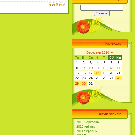
Календар
«
Березень 2010
»
Пн
Вт
Ср
Чт
Пт
Сб
Нд
1
2
3
4
5
6
7
8
9
10
11
12
13
14
15
16
17
18
19
20
21
22
23
24
25
26
27
28
29
30
31
Архів записів
2010 Березень
2010 Квітень
2011 Червень