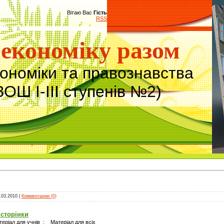
Вітаю Вас
Гість
RSS
економіку разом
кономіки та правознавства
ЗОШ І-ІІІ ступенів №2)
.03.2010
|
Комментарии (0)
сторінки
еріал для учнів ; Матеріал для всіх