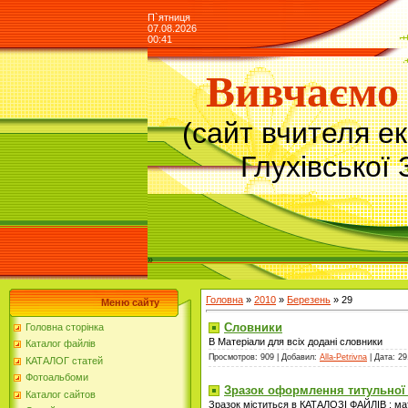
П`ятниця
07.08.2026
00:41
Вивчаємо 
(сайт вчителя е
Глухівської 
»
Головна
»
2010
»
Березень
»
29
Меню сайту
Словники
Головна сторінка
В Матеріали для всіх додані словники
Каталог файлів
Просмотров: 909 | Добавил:
Alla-Petrivna
| Дата:
29
КАТАЛОГ статей
Фотоальбоми
Зразок оформлення титульної 
Каталог сайтов
Зразок міститься в КАТАЛОЗІ ФАЙЛІВ ; мат