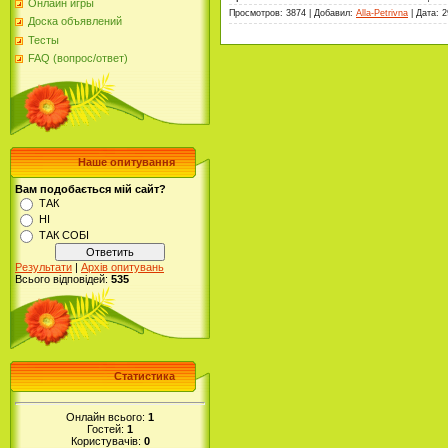
Онлайн игры
Просмотров: 3874 | Добавил:
Alla-Petrivna
| Дата:
2
Доска объявлений
Тесты
FAQ (вопрос/ответ)
Наше опитування
Вам подобається мій сайт?
ТАК
НІ
ТАК СОБІ
Результати
|
Архів опитувань
Всього відповідей:
535
Статистика
Онлайн всього:
1
Гостей:
1
Користувачів:
0