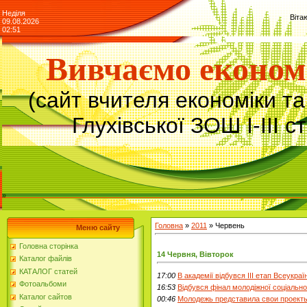
Неділя
Віта
09.08.2026
02:51
Вивчаємо економ
(сайт вчителя економіки т
Глухівської ЗОШ І-ІІІ с
»
Головна
»
2011
»
Червень
Меню сайту
Головна сторінка
14 Червня, Вівторок
Каталог файлів
КАТАЛОГ статей
17:00
В академії відбувся ІІІ етап Всеукраї
Фотоальбоми
16:53
Відбувся фінал молодіжної соціальн
Каталог сайтов
00:46
Молодежь представила свои проекты