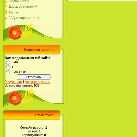
Онлайн игры
Доска объявлений
Тесты
FAQ (вопрос/ответ)
Наше опитування
Вам подобається мій сайт?
ТАК
НІ
ТАК СОБІ
Результати
|
Архів опитувань
Всього відповідей:
535
Статистика
Онлайн всього:
1
Гостей:
1
Користувачів:
0