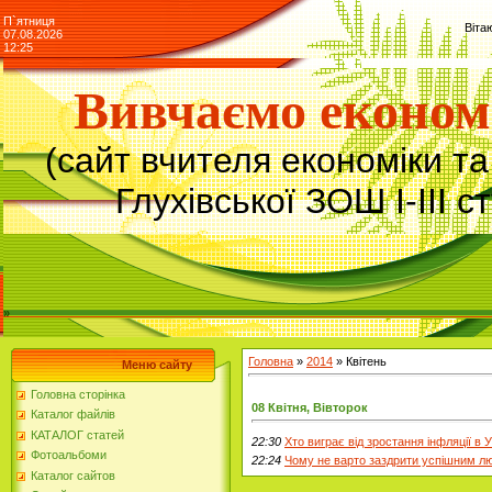
П`ятниця
Віта
07.08.2026
12:25
Вивчаємо економ
(сайт вчителя економіки т
Глухівської ЗОШ І-ІІІ с
»
Головна
»
2014
»
Квітень
Меню сайту
Головна сторінка
08 Квітня, Вівторок
Каталог файлів
КАТАЛОГ статей
22:30
Хто виграє від зростання інфляції в У
Фотоальбоми
22:24
Чому не варто заздрити успішним л
Каталог сайтов