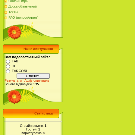
Онлайн игры
Доска объявлений
Тесты
FAQ (вопрос/ответ)
Наше опитування
Вам подобається мій сайт?
ТАК
НІ
ТАК СОБІ
Результати
|
Архів опитувань
Всього відповідей:
535
Статистика
Онлайн всього:
1
Гостей:
1
Користувачів:
0