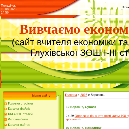
Понеділок
Віта
10.08.2026
14:56
Вивчаємо економ
(сайт вчителя економіки т
Глухівської ЗОШ І-ІІІ с
»
Головна
»
2016
»
Березень
Меню сайту
Головна сторінка
12 Березня, Субота
Каталог файлів
КАТАЛОГ статей
14:19
Оновлена банкнота номіналом 100 г
грошей
Фотоальбоми
(0)
Каталог сайтов
07 Березня, Понеділок