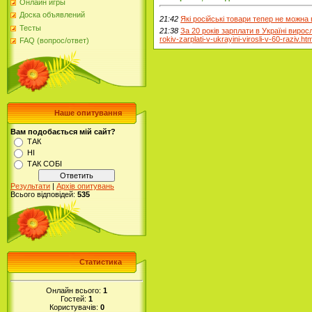
Онлайн игры
Доска объявлений
21:42
Які російські товари тепер не можна
Тесты
21:38
За 20 років зарплати в Україні виросл
rokiv-zarplati-v-ukrayini-virosli-v-60-raziv.ht
FAQ (вопрос/ответ)
Наше опитування
Вам подобається мій сайт?
ТАК
НІ
ТАК СОБІ
Результати
|
Архів опитувань
Всього відповідей:
535
Статистика
Онлайн всього:
1
Гостей:
1
Користувачів:
0