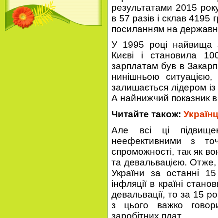
результатами 2015 року
в 57 разів і склав 4195
посиланням на державну
У 1995 році найвища з
Києві і становила 10
зарплатам був в Закарпа
нинішньою ситуацією, 
залишається лідером із 
А найнижчий показник в 
Читайте також:
Україн
Але всі ці підвище
неефективними з точ
спроможності, так як в
та девальвацією. Отже,
України за останні 15
інфляції в країні стано
девальвації, то за 15 р
з цього важко говор
заробітних плат.