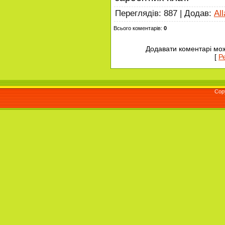
Переглядів
:
887
|
Додав
:
Al
Всього коментарів
:
0
Додавати коментарі мож
[
Р
Cop