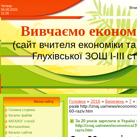
Четвер
Віта
06.08.2026
11:26
Вивчаємо економ
(сайт вчителя економіки т
Глухівської ЗОШ І-ІІІ с
»
Головна
»
2016
»
Березень
»
7
» 
Меню сайту
разів http://znaj.ua/news/economics
Головна сторінка
60-raziv.htm
Каталог файлів
За 20 років зарплати в Україні
КАТАЛОГ статей
http://znaj.ua/news/economics/393
Фотоальбоми
raziv.htm
Каталог сайтов