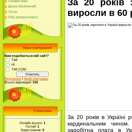
За 20 років 
Онлайн игры
Доска объявлений
виросли в 60 
Тесты
FAQ (вопрос/ответ)
Наше опитування
Вам подобається мій сайт?
ТАК
НІ
ТАК СОБІ
Результати
|
Архів опитувань
Всього відповідей:
535
Статистика
За 20 років в Україні р
кардинальним чином.
Онлайн всього:
1
Гостей:
1
заробітна плата в Ук
Користувачів:
0