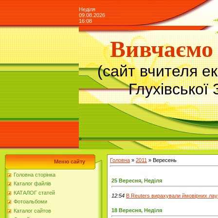
Неділя
09.08.2026
16:08
Вивчаємо 
(сайт вчителя е
Глухівської 
»
Головна
»
2011
»
Вересень
Меню сайту
Головна сторінка
25 Вересня, Неділя
Каталог файлів
КАТАЛОГ статей
12:54
В Reuters вирахували ймовірних лаур
Фотоальбоми
18 Вересня, Неділя
Каталог сайтов