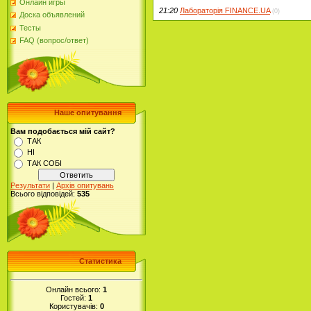
Онлайн игры
21:20
Лабораторія FINANCE.UA
(0)
Доска объявлений
Тесты
FAQ (вопрос/ответ)
Наше опитування
Вам подобається мій сайт?
ТАК
НІ
ТАК СОБІ
Результати
|
Архів опитувань
Всього відповідей:
535
Статистика
Онлайн всього:
1
Гостей:
1
Користувачів:
0