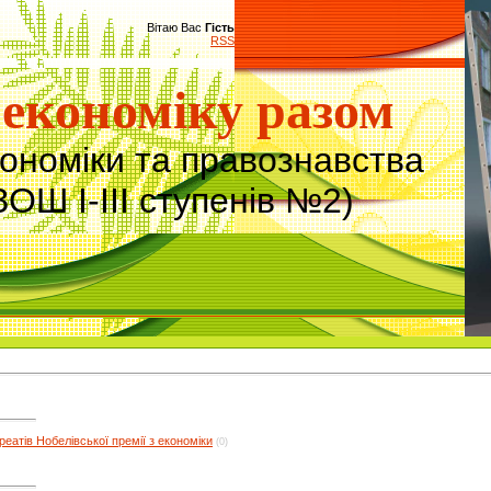
Вітаю Вас
Гість
RSS
економіку разом
кономіки та правознавства
ЗОШ І-ІІІ ступенів №2)
еатів Нобелівської премії з економіки
(0)