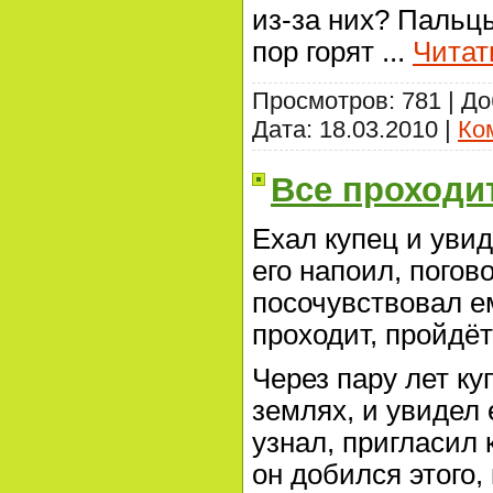
из-за них? Пальцы
пор горят
...
Читат
Просмотров: 781 | Д
Дата:
18.03.2010
|
Ко
Все проходит
Ехал купец и уви
его напоил, погов
посочувствовал ем
проходит, пройдёт
Через пару лет ку
землях, и увидел 
узнал, пригласил 
он добился этого,