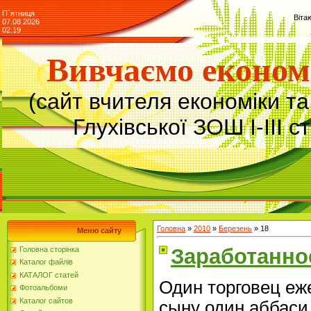
П`ятниця
Віта
07.08.2026
02:19
Вивчаємо економ
(сайт вчителя економіки т
Глухівської ЗОШ І-ІІІ с
»
Головна
»
2010
»
Березень
»
18
Меню сайту
Заработанно
Головна сторінка
Каталог файлів
КАТАЛОГ статей
Один торговец еж
Фотоальбоми
Каталог сайтов
сыну один аббаси 