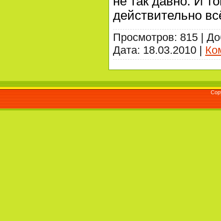
не так давно. И то
действительно вс
Просмотров: 815 | Д
Дата:
18.03.2010
|
Ко
Cop