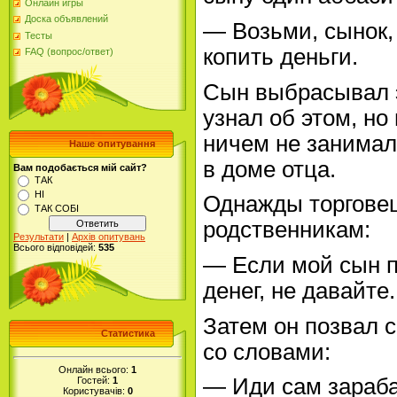
Онлайн игры
Доска объявлений
— Возьми, сынок,
Тесты
копить деньги.
FAQ (вопрос/ответ)
Сын выбрасывал э
узнал об этом, но
ничем не занималс
Наше опитування
в доме отца.
Вам подобається мій сайт?
ТАК
НІ
Однажды торговец
ТАК СОБІ
родственникам:
Результати
|
Архів опитувань
Всього відповідей:
535
— Если мой сын п
денег, не давайте.
Затем он позвал 
Статистика
со словами:
Онлайн всього:
1
— Иди сам зараба
Гостей:
1
Користувачів:
0