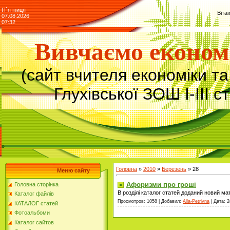
П`ятниця
Віта
07.08.2026
07:32
Вивчаємо економ
(сайт вчителя економіки т
Глухівської ЗОШ І-ІІІ с
»
Головна
»
2010
»
Березень
»
28
Меню сайту
Афоризми про гроші
Головна сторінка
В розділі каталог статей доданий новий мат
Каталог файлів
Просмотров: 1058 | Добавил:
Alla-Petrivna
| Дата:
2
КАТАЛОГ статей
Фотоальбоми
Каталог сайтов