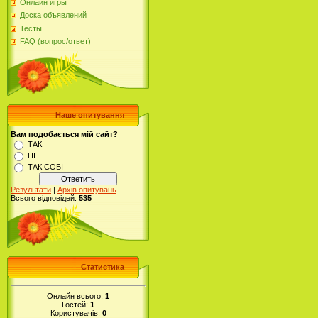
Онлайн игры
Доска объявлений
Тесты
FAQ (вопрос/ответ)
Наше опитування
Вам подобається мій сайт?
ТАК
НІ
ТАК СОБІ
Результати
|
Архів опитувань
Всього відповідей:
535
Статистика
Онлайн всього:
1
Гостей:
1
Користувачів:
0