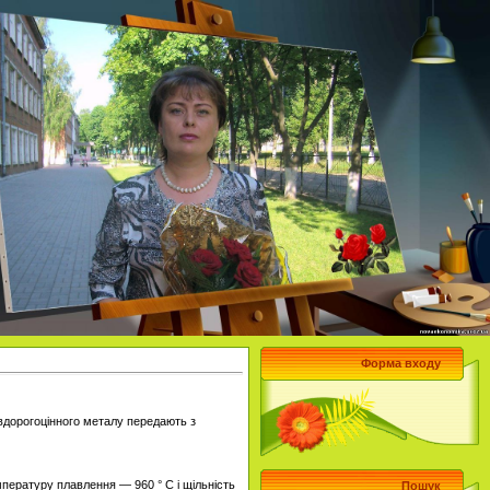
Форма входу
івдорогоцінного металу передають з
мпературу плавлення — 960 ° C і щільність
Пошук