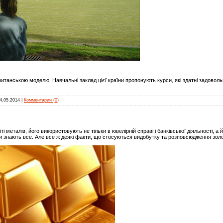
итанською моделю. Навчальні заклад цієї країни пропонують курси, які здатні задоволь
4.05.2014
|
Комментарии (0)
 металів, його використовують не тільки в ювелірній справі і банківської діяльності, а 
 знають все. Але все ж деякі факти, що стосуються видобутку та розповсюдження золо