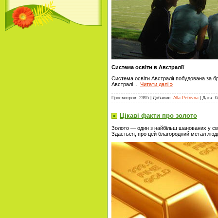
Система освіти в Австралії
Система освіти Австралії побудована за бр
Австралі
...
Читати далі »
Просмотров: 2395 | Добавил:
Alla-Petrivna
| Дата:
0
Цікаві факти про золото
Золото — один з найбільш шанованих у світі
Здається, про цей благородний метал люди