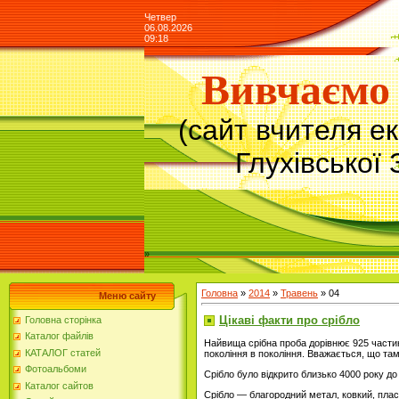
Четвер
06.08.2026
09:18
Вивчаємо 
(сайт вчителя е
Глухівської 
»
Головна
»
2014
»
Травень
»
04
Меню сайту
Цікаві факти про срібло
Головна сторінка
Каталог файлів
Найвища срібна проба дорівнює 925 частин
КАТАЛОГ статей
покоління в покоління. Вважається, що та
Фотоальбоми
Срібло було відкрито близько 4000 року до 
Каталог сайтов
Срібло — благородний метал, ковкий, плас