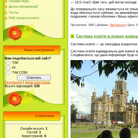
Онлайн игры
— 10,5 г/см3. Крім того, цей метал володі
Доска объявлений
До теперішнього часу вважається не тільки
Тесты
вода збагачується сріблом; на авіалайнер
подразнює слизові оболонки і більш ефек
FAQ (вопрос/ответ)
Просмотров: 3480 | Добавил:
Alla-Petrivna
| Дата:
0
Система освіти в різних країна
Система освіти — це своєрідна ієрархічна 
Наше опитування
Система освіти індивідуальна для кожної к
Сподіваємося, що дана інформація буде ко
Вам подобається мій сайт?
ТАК
НІ
ТАК СОБІ
Результати
|
Архів опитувань
Всього відповідей:
535
Статистика
Онлайн всього:
1
Гостей:
1
Користувачів:
0