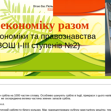
Вітаю Вас
Гість
RSS
економіку разом
кономіки та правознавства
ЗОШ І-ІІІ ступенів №2)
 срібла на 1000 частин сплаву. Особливо шанують срібло в Індії, прикраси з цього нап
м же зосереджена велика частина земних запасів срібла.
н.е.
тичний сріблясто-білого кольору. Має гранецентровану кубічну кристалічну решітку, те