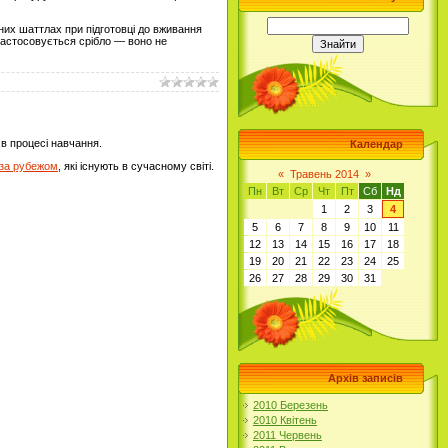
чних шаттлах при підготовці до вживання
 застосовується срібло — воно не
 в процесі навчання.
Календар
 за рубежом
, які існують в сучасному світі.
«
Травень 2014
»
Пн
Вт
Ср
Чт
Пт
Сб
Нд
1
2
3
4
5
6
7
8
9
10
11
12
13
14
15
16
17
18
19
20
21
22
23
24
25
26
27
28
29
30
31
Архів записів
2010 Березень
2010 Квітень
2011 Червень