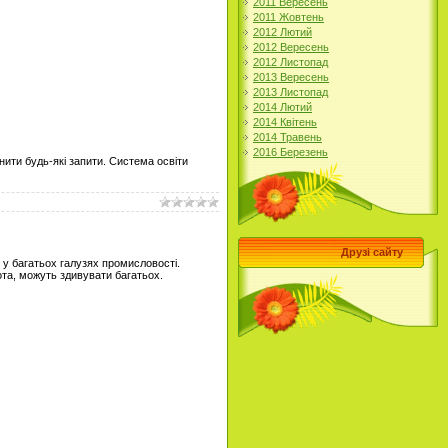
2011 Вересень
2011 Жовтень
2012 Лютий
2012 Вересень
2012 Листопад
2013 Вересень
2013 Листопад
2014 Лютий
2014 Квітень
2014 Травень
2016 Березень
нити будь-які запити. Система освіти
Друзі сайту
й у багатьох галузях промисловості.
та, можуть здивувати багатьох.