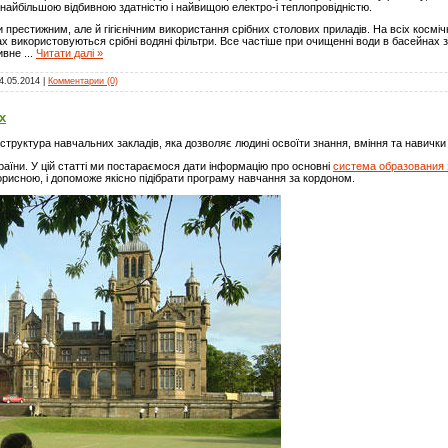
є найбільшою відбивною здатністю і найвищою електро-і теплопровідністю.
 престижним, але й гігієнічним використання срібних столових приладів. На всіх космі
ах використовуються срібні водяні фільтри. Все частіше при очищенні води в басейнах
тивне
...
Читати далі »
4.05.2014
|
Комментарии (0)
х
структура навчальних закладів, яка дозволяє людині освоїти знання, вміння та навички
раїни. У цій статті ми постараємося дати інформацію про основні
система образования
рисною, і допоможе якісно підібрати програму навчання за кордоном.