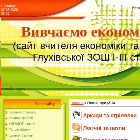
П`ятниця
Віта
07.08.2026
05:53
Вивчаємо економ
(сайт вчителя економіки т
Глухівської ЗОШ І-ІІІ с
Онлайн ігри »
Головна
»
Онлайн ігри
(
213
)
Меню сайту
Головна сторінка
Аркади та стрілялки
Каталог файлів
КАТАЛОГ статей
Логічні та пазли
Фотоальбоми
Каталог сайтов