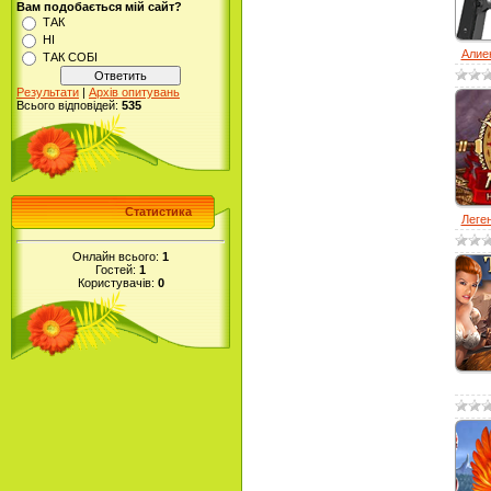
Вам подобається мій сайт?
ТАК
НІ
Алиен
ТАК СОБІ
Результати
|
Архів опитувань
Всього відповідей:
535
Статистика
Леген
Онлайн всього:
1
Гостей:
1
Користувачів:
0