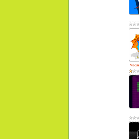
Масян