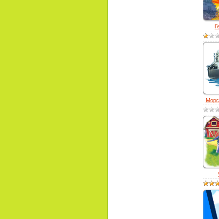
Г
Морск