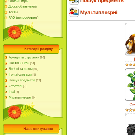
Пошук предметів
Онлайн игры
Доска объявлений
Мультиплеєрні
Тесты
FAQ (вопрос/ответ)
Категорії розділу
Аркади та стрілялки
[86]
Настільні ігри
[14]
Логічні та пазли
[64]
Ігри зі словами
[5]
Пошук предметів
[23]
Стратегії
[7]
Інші
[5]
Мультиплеєрні
[9]
Со
Наше опитування