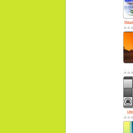
Маша.
Ult