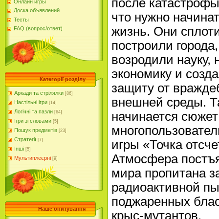
после катастрофы
Онлайн игры
Доска объявлений
что нужно начина
Тесты
жизнь. Они сплот
FAQ (вопрос/ответ)
построили города,
возродили науку,
экономику и созд
Категорії розділу
защиту от вражде
Аркади та стрілялки
[86]
внешней среды. Т
Настільні ігри
[14]
Логічні та пазли
[64]
начинается сюжет
Ігри зі словами
[5]
многопользовател
Пошук предметів
[23]
Стратегії
[7]
игры «Точка отсче
Інші
[5]
Атмосфера постъ
Мультиплеєрні
[9]
мира пропитана з
радиоактивной пы
поджаренных бла
Наше опитування
крыс-мутантов.