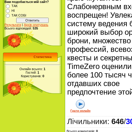
Вам подобається мій сайт?
Слабонервным вх
ТАК
НІ
воспрещен! Увлек
ТАК СОБІ
систему ведения 
Результати
|
Архів опитувань
Всього відповідей:
535
широкий выбор о
брони, множество
профессий, всев
квесты и секретн
Статистика
TimeZero оценили
Онлайн всього:
1
Гостей:
1
более 100 тысяч ч
Користувачів:
0
отдавших свое
предпочтение этой
Грати онлайн
Лічильники
:
646
/
3
Всього коментарів
:
0