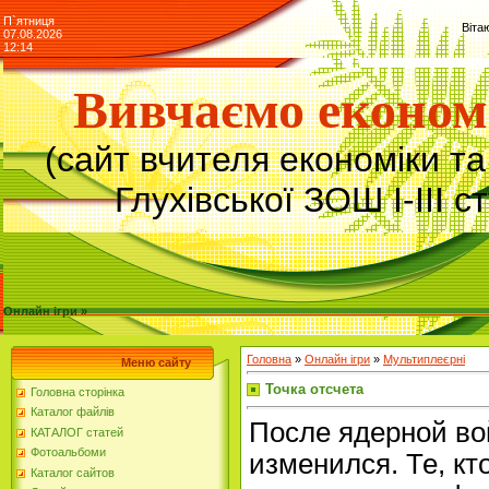
П`ятниця
Віта
07.08.2026
12:14
Вивчаємо економ
(сайт вчителя економіки т
Глухівської ЗОШ І-ІІІ с
Онлайн ігри »
Головна
»
Онлайн ігри
»
Мультиплеєрні
Меню сайту
Точка отсчета
Головна сторінка
Каталог файлів
После ядерной в
КАТАЛОГ статей
Фотоальбоми
изменился. Те, кт
Каталог сайтов