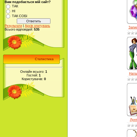
Вам подобається мій сайт?
ТАК
НІ
ТАК СОБІ
Результати
|
Архів опитувань
Запис
Всього відповідей:
535
Статистика
Онлайн всього:
1
Натал
Гостей:
1
Користувачів:
0
Лунт