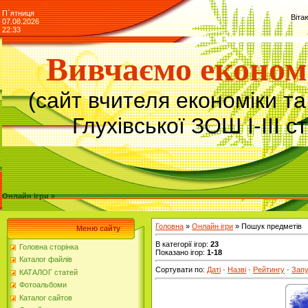
П`ятниця
Віта
07.08.2026
22:33
Вивчаємо економ
(сайт вчителя економіки т
Глухівської ЗОШ І-ІІІ с
Онлайн ігри »
Головна
»
Онлайн ігри
» Пошук предметів
Меню сайту
В категорії ігор
:
23
Головна сторінка
Показано ігор
:
1-18
Каталог файлів
Сортувати по
:
Даті
·
Назві
·
Рейтингу
·
Запу
КАТАЛОГ статей
Фотоальбоми
Каталог сайтов