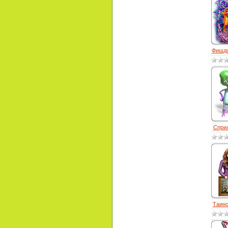
Фишдо
Сприл
Таинс