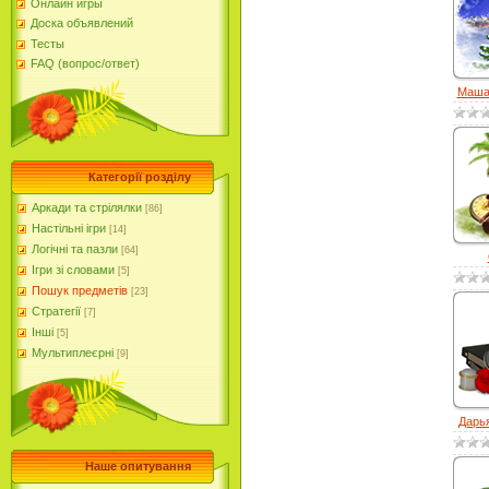
Онлайн игры
Доска объявлений
Тесты
FAQ (вопрос/ответ)
Маша.
Категорії розділу
Аркади та стрілялки
[86]
Настільні ігри
[14]
Логічні та пазли
[64]
Ігри зі словами
[5]
Пошук предметів
[23]
Стратегії
[7]
Інші
[5]
Мультиплеєрні
[9]
Дарья
Наше опитування