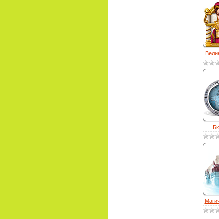
Велик
Бю
Магич