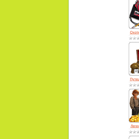
Охотн
Путеш
Леген