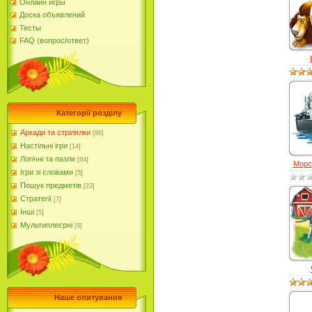
Онлайн игры
Доска объявлений
Тесты
FAQ (вопрос/ответ)
Категорії розділу
Аркади та стрілялки
[86]
Настільні ігри
[14]
Логічні та пазли
[64]
Морск
Ігри зі словами
[5]
Пошук предметів
[23]
Стратегії
[7]
Інші
[5]
Мультиплеєрні
[9]
Наше опитування