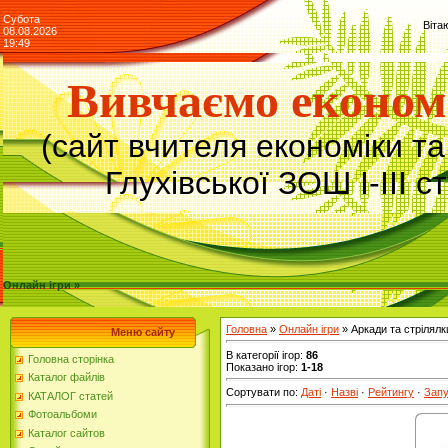
Субота
Віта
08.08.2026
19:49
Вивчаємо економ
(сайт вчителя економіки т
Глухівської ЗОШ І-ІІІ с
Онлайн ігри »
Головна
»
Онлайн ігри
» Аркади та стрілялк
Меню сайту
В категорії ігор
:
86
Головна сторінка
Показано ігор
:
1-18
Каталог файлів
Сортувати по
:
Даті
·
Назві
·
Рейтингу
·
Запу
КАТАЛОГ статей
Фотоальбоми
Каталог сайтов