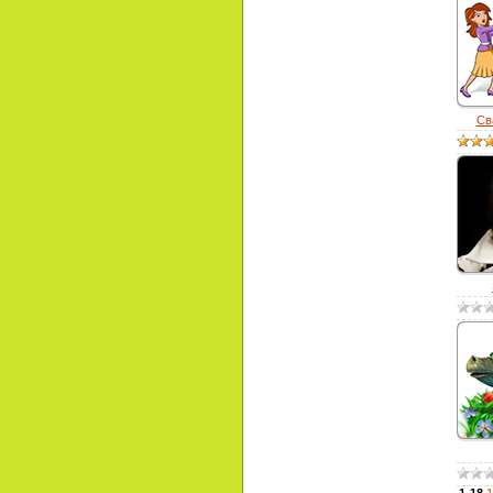
Св
1-18
1