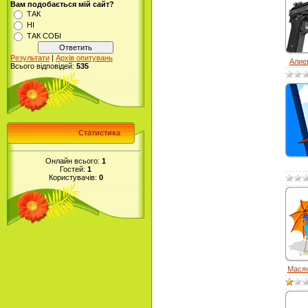
Вам подобається мій сайт?
ТАК
НІ
ТАК СОБІ
Результати
|
Архів опитувань
Алиен
Всього відповідей:
535
Статистика
Онлайн всього:
1
Гостей:
1
Користувачів:
0
Масян