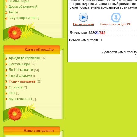
никого. Великолепная графика, отличное 
Онлайн игры
сопровождение и наполненный рождестве
Доска объявлений
сюжет обязательно понравятся всей семь
Тесты
FAQ (вопрос/ответ)
Грати онлайн
Завантажити для
PC
Лічильники
:
698
/
21
/
312
Всього коментарів
:
0
Категорії розділу
Додавати коментарі м
[
Аркади та стрілялки
[86]
Настільні ігри
[14]
Логічні та пазли
[64]
Ігри зі словами
[5]
Пошук предметів
[23]
Стратегії
[7]
Інші
[5]
Мультиплеєрні
[9]
Наше опитування