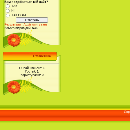
Вам подобається мій сайт?
ТАК
НІ
ТАК СОБІ
Результати
|
Архів опитувань
Всього відповідей:
535
Статистика
Онлайн всього:
1
Гостей:
1
Користувачів:
0
Cop