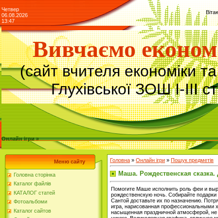
Четвер
Віта
06.08.2026
13:47
Вивчаємо економ
(сайт вчителя економіки т
Глухівської ЗОШ І-ІІІ с
Онлайн ігри »
Головна
»
Онлайн ігри
»
Пошук предметів
Меню сайту
Маша. Рождественская сказка.
Головна сторінка
Каталог файлів
Помогите Маше исполнить роль феи и выр
КАТАЛОГ статей
рождественскую ночь. Собирайте подарки
Сантой доставьте их по назначению. Пот
Фотоальбоми
игра, нарисованная профессиональными 
Каталог сайтов
насыщенная праздничной атмосферой, не