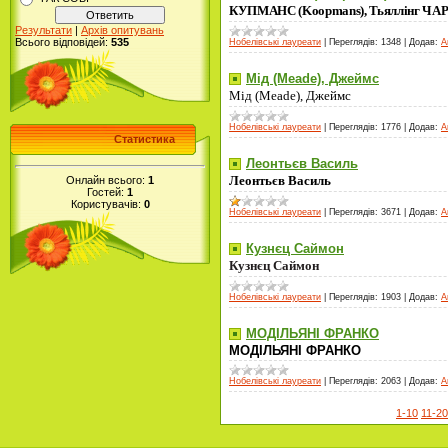
КУПМАНС (Koopmans), Тьяллінг ЧАР
Результати
|
Архів опитувань
Всього відповідей:
535
Нобелівські лауреати
|
Переглядів:
1348
|
Додав:
A
Мід (Meade), Джеймс
Мід (Meade), Джеймс
Нобелівські лауреати
|
Переглядів:
1776
|
Додав:
A
Статистика
Леонтьєв Василь
Леонтьєв Василь
Онлайн всього:
1
Гостей:
1
Користувачів:
0
Нобелівські лауреати
|
Переглядів:
3671
|
Додав:
A
Кузнєц Саймон
Кузнєц Саймон
Нобелівські лауреати
|
Переглядів:
1903
|
Додав:
A
МОДІЛЬЯНІ ФРАНКО
МОДІЛЬЯНІ ФРАНКО
Нобелівські лауреати
|
Переглядів:
2063
|
Додав:
A
1-10
11-20