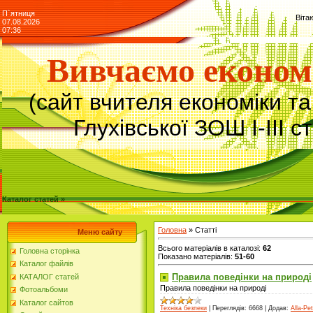
П`ятниця
Віта
07.08.2026
07:36
Вивчаємо економ
(сайт вчителя економіки т
Глухівської ЗОШ І-ІІІ с
Каталог статей »
Головна
»
Статті
Меню сайту
Всього матеріалів в каталозі
:
62
Головна сторінка
Показано матеріалів
:
51-60
Каталог файлів
Правила поведінки на природі
КАТАЛОГ статей
Правила поведінки на природі
Фотоальбоми
Каталог сайтов
Техніка безпеки
|
Переглядів:
6668
|
Додав:
Alla-Pet