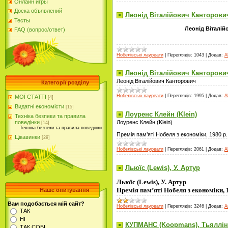
Онлайн игры
Доска объявлений
Леонід Віталійович Канторович
Тесты
Леонід Віталій
FAQ (вопрос/ответ)
Нобелівські лауреати
|
Переглядів:
1043
|
Додав:
A
Леонід Віталійович Канторови
Леонід Віталійович Канторович
Категорії розділу
Нобелівські лауреати
|
Переглядів:
1995
|
Додав:
A
МОЇ СТАТТІ
[4]
Видатні економісти
[15]
Лоуренс Клейн (Klein)
Техніка безпеки та правила
поведінки
Лоуренс Клейн (Klein)
[14]
Техніка безпеки та правила поведінки
Премія пам’яті Нобеля з економіки, 1980 р.
Цікавинки
[29]
Нобелівські лауреати
|
Переглядів:
2061
|
Додав:
A
Льюїс (Lewis), У. Артур
Льюїс (Lewis), У. Артур
Премія пам’яті Нобеля з економіки, 
Наше опитування
Вам подобається мій сайт?
Нобелівські лауреати
|
Переглядів:
3246
|
Додав:
A
ТАК
НІ
КУПМАНС (Koopmans), Тьяллін
ТАК СОБІ