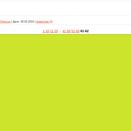
-Petrivna
|
Дата:
28.03.2010
|
Коментарі (0)
1-10
11-20
...
41-50
51-60
61-62