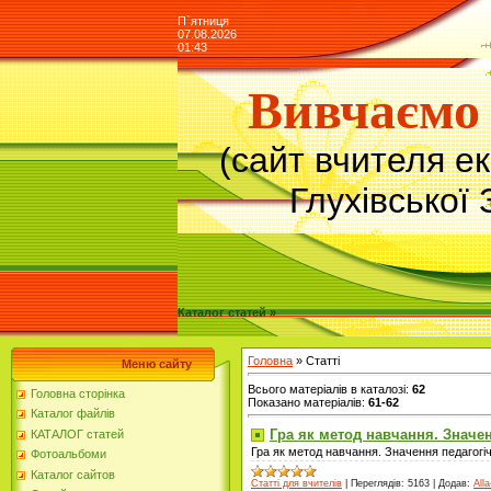
П`ятниця
07.08.2026
01:43
Вивчаємо 
(сайт вчителя е
Глухівської 
Каталог статей »
Головна
»
Статті
Меню сайту
Всього матеріалів в каталозі
:
62
Головна сторінка
Показано матеріалів
:
61-62
Каталог файлів
Гра як метод навчання. Значен
КАТАЛОГ статей
Гра як метод навчання. Значення педагогіч
Фотоальбоми
Каталог сайтов
Статті для вчителів
|
Переглядів:
5163
|
Додав:
Alla