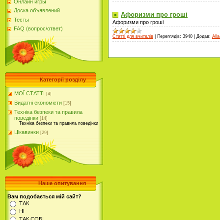
Онлайн игры
Доска объявлений
Афоризми про гроші
Тесты
Афоризми про гроші
FAQ (вопрос/ответ)
Статті для вчителів
|
Переглядів:
3940
|
Додав:
Alla
Категорії розділу
МОЇ СТАТТІ
[4]
Видатні економісти
[15]
Техніка безпеки та правила
поведінки
[14]
Техніка безпеки та правила поведінки
Цікавинки
[29]
Наше опитування
Вам подобається мій сайт?
ТАК
НІ
ТАК СОБІ