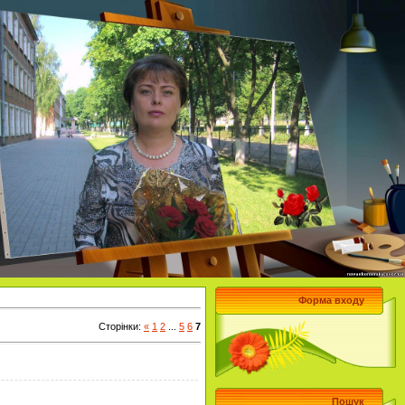
Форма входу
Сторінки
:
«
1
2
...
5
6
7
Пошук