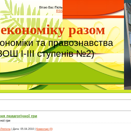
Вітаю Вас
Гість
RSS
економіку разом
кономіки та правознавства
ЗОШ І-ІІІ ступенів №2)
ня педагогічної гри
ної гри
-Petrivna
|
Дата:
05.04.2010
|
Коментарі (0)