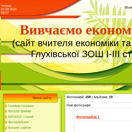
Четвер
Віта
06.08.2026
08:57
Вивчаємо економ
(сайт вчителя економіки т
Глухівської ЗОШ І-ІІІ с
Фотоальбоми »
Фотографій:
208
| Альбомів:
19
Меню сайту
Нові фотографії
Головна сторінка
Каталог файлів
КАТАЛОГ статей
Фотографія 1
Фотоальбоми
Каталог сайтов