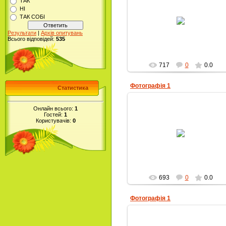
ТАК
НІ
07.11.2012
ТАК СОБІ
Alla-Petrivna
Результати
|
Архів опитувань
Всього відповідей:
535
717
0
0.0
Фотографія 1
Статистика
Онлайн всього:
1
Гостей:
1
Користувачів:
0
07.11.2012
Alla-Petrivna
693
0
0.0
Фотографія 1