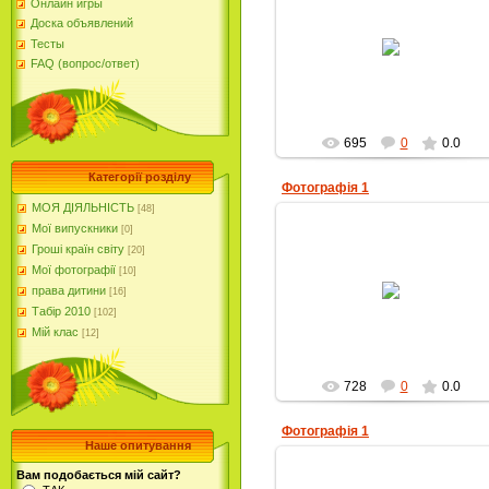
Онлайн игры
07.11.2012
Доска объявлений
http://km.fem.sumdu.edu.ua/novini/
Тесты
uchasnik%D1%96v-ta-peremozh
drugogo-oblasnogo-konkursu
FAQ (вопрос/ответ)
Alla-Petrivna
695
0
0.0
Категорії розділу
Фотографія 1
МОЯ ДІЯЛЬНІСТЬ
[48]
Мої випускники
[0]
Гроші країн світу
[20]
Мої фотографії
[10]
07.11.2012
права дитини
[16]
Alla-Petrivna
Табір 2010
[102]
Мій клас
[12]
728
0
0.0
Фотографія 1
Наше опитування
Вам подобається мій сайт?