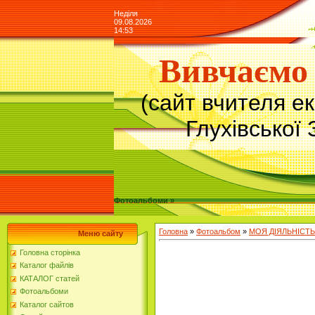
Неділя
09.08.2026
14:53
Вивчаємо 
(сайт вчителя е
Глухівської 
Фотоальбоми »
Головна
»
Фотоальбом
»
МОЯ ДІЯЛЬНІСТЬ
Меню сайту
Головна сторінка
Каталог файлів
КАТАЛОГ статей
Фотоальбоми
Каталог сайтов