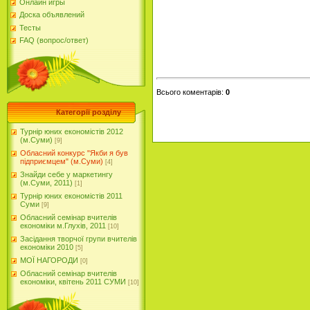
Онлайн игры
Доска объявлений
Тесты
FAQ (вопрос/ответ)
Всього коментарів
:
0
Категорії розділу
Турнір юних економістів 2012
(м.Суми)
[9]
Обласний конкурс "Якби я був
підприємцем" (м.Суми)
[4]
Знайди себе у маркетингу
(м.Суми, 2011)
[1]
Турнір юних економістів 2011
Суми
[9]
Обласний семінар вчителів
економіки м.Глухів, 2011
[10]
Засідання творчої групи вчителів
економіки 2010
[5]
МОЇ НАГОРОДИ
[0]
Обласний семінар вчителів
економіки, квітень 2011 СУМИ
[10]