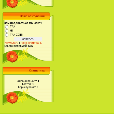
Наше опитування
Вам подобається мій сайт?
ТАК
НІ
ТАК СОБІ
Результати
|
Архів опитувань
Всього відповідей:
535
Статистика
Онлайн всього:
1
Гостей:
1
Користувачів:
0