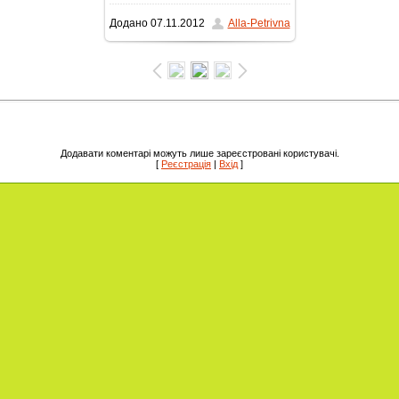
Додано
07.11.2012
Alla-Petrivna
1600x1200
/ 107.7Kb
Додавати коментарі можуть лише зареєстровані користувачі.
[
Реєстрація
|
Вхід
]