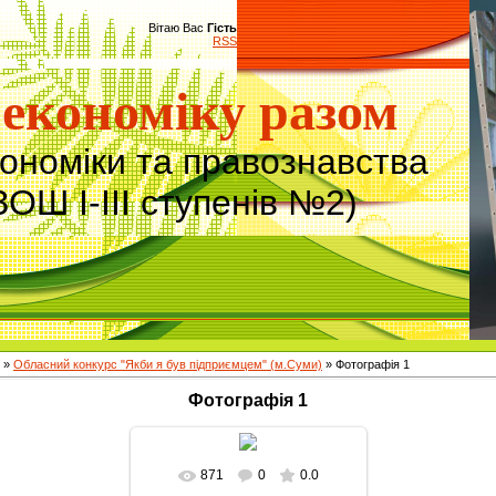
Вітаю Вас
Гість
RSS
економіку разом
кономіки та правознавства
ЗОШ І-ІІІ ступенів №2)
»
Обласний конкурс "Якби я був підприємцем" (м.Суми)
» Фотографія 1
Фотографія 1
871
0
0.0
У реальному розмірі