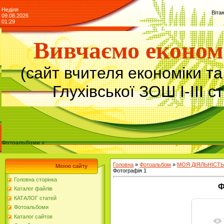
Неділя
Віта
09.08.2026
01:29
Вивчаємо економ
(сайт вчителя економіки т
Глухівської ЗОШ І-ІІІ с
Фотоальбоми »
Головна
»
Фотоальбом
»
МОЯ ДІЯЛЬНІСТЬ
Меню сайту
Фотографія 1
Головна сторінка
Ф
Каталог файлів
КАТАЛОГ статей
Фотоальбоми
Каталог сайтов