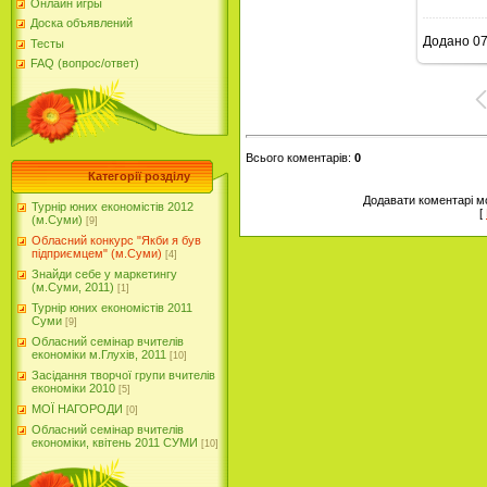
Онлайн игры
Доска объявлений
Додано
07
Тесты
16
FAQ (вопрос/ответ)
Всього коментарів
:
0
Категорії розділу
Додавати коментарі м
Турнір юних економістів 2012
[
(м.Суми)
[9]
Обласний конкурс "Якби я був
підприємцем" (м.Суми)
[4]
Знайди себе у маркетингу
(м.Суми, 2011)
[1]
Турнір юних економістів 2011
Суми
[9]
Обласний семінар вчителів
економіки м.Глухів, 2011
[10]
Засідання творчої групи вчителів
економіки 2010
[5]
МОЇ НАГОРОДИ
[0]
Обласний семінар вчителів
економіки, квітень 2011 СУМИ
[10]