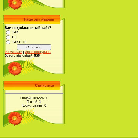
Наше опитування
Вам подобається мій сайт?
ТАК
НІ
ТАК СОБІ
Результати
|
Архів опитувань
Всього відповідей:
535
Статистика
Онлайн всього:
1
Гостей:
1
Користувачів:
0