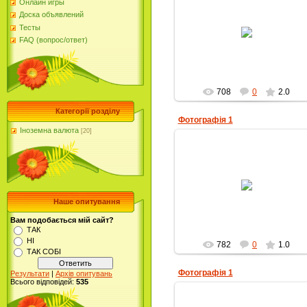
Онлайн игры
Доска объявлений
10.04.2010
Тесты
FAQ (вопрос/ответ)
Alla-Petrivna
708
0
2.0
Категорії розділу
Фотографія 1
Іноземна валюта
[20]
10.04.2010
Alla-Petrivna
Наше опитування
Вам подобається мій сайт?
ТАК
НІ
782
0
1.0
ТАК СОБІ
Фотографія 1
Результати
|
Архів опитувань
Всього відповідей:
535