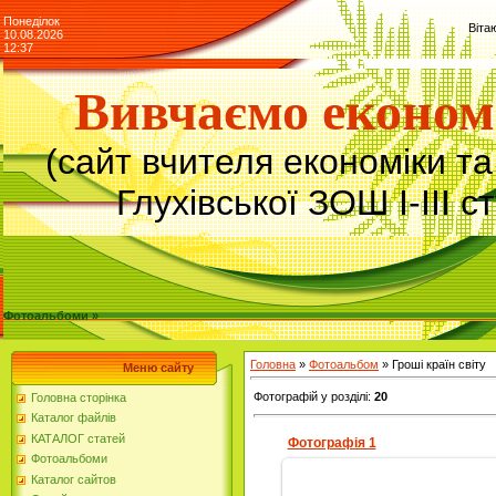
Понеділок
Віта
10.08.2026
12:37
Вивчаємо економ
(сайт вчителя економіки т
Глухівської ЗОШ І-ІІІ с
Фотоальбоми »
Головна
»
Фотоальбом
» Гроші країн світу
Меню сайту
Фотографій у розділі
:
20
Головна сторінка
Каталог файлів
КАТАЛОГ статей
Фотографія 1
Фотоальбоми
Каталог сайтов