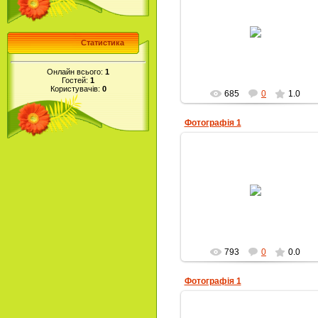
10.04.2010
Статистика
Alla-Petrivna
Онлайн всього:
1
Гостей:
1
Користувачів:
0
685
0
1.0
Фотографія 1
10.04.2010
Alla-Petrivna
793
0
0.0
Фотографія 1