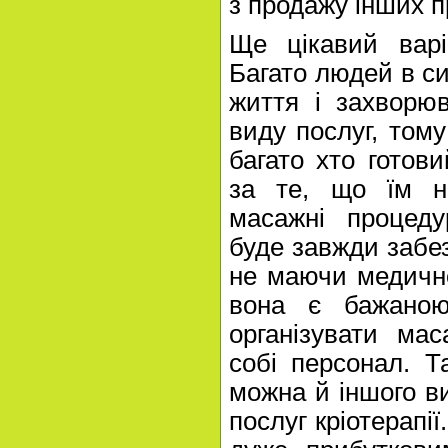
з продажу інших п
Ще цікавий вар
Багато людей в с
життя і захворю
виду послуг, тому
багато хто готов
за те, що їм н
масажні процед
буде завжди забе
не маючи медично
вона є бажаною
організувати ма
собі персонал. Т
можна й іншого в
послуг кріотерапії