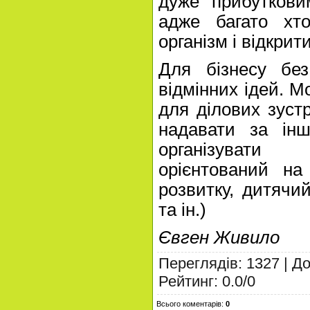
дуже прибуткови
адже багато хт
організм і відкрит
Для бізнесу бе
відмінних ідей. 
для ділових зустр
надавати за інш
організувати 
орієнтований на
розвитку, дитячи
та ін.)
Євген Живило
Переглядів
:
1327
|
До
Рейтинг
:
0.0
/
0
Всього коментарів
:
0