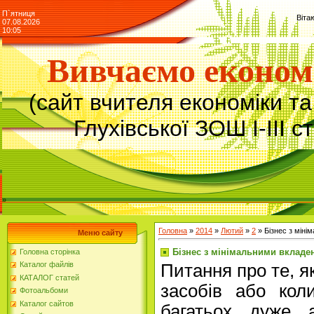
П`ятниця
Віта
07.08.2026
10:05
Вивчаємо економ
(сайт вчителя економіки т
Глухівської ЗОШ І-ІІІ с
»
Головна
»
2014
»
Лютий
»
2
» Бізнес з мін
Меню сайту
Бізнес з мінімальними вклад
Головна сторінка
Каталог файлів
Питання про те, я
КАТАЛОГ статей
засобів або кол
Фотоальбоми
Каталог сайтов
багатьох дуже 