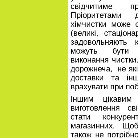
свідчитиме п
Пріоритетами д
хімчистки може 
(великі, стаціон
задовольняють к
можуть бути н
виконання чистки
дорожнеча, не які
доставки та ін
врахувати при поб
Іншим цікавим
виготовлення св
стати конкуре
магазинних. Щоб
також не потрібно