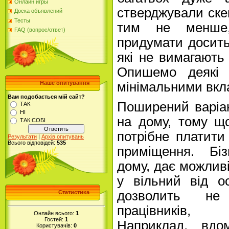
Онлайн игры
стверджували ске
Доска объявлений
Тесты
тим не менше,
FAQ (вопрос/ответ)
придумати досить 
які не вимагають 
Опишемо деякі 
мінімальними вкл
Наше опитування
Вам подобається мій сайт?
Поширений варіан
ТАК
НІ
на дому, тому щ
ТАК СОБІ
потрібне платити
Результати
|
Архів опитувань
Всього відповідей:
535
приміщення. Біз
дому, дає можливі
у вільний від о
дозволить не
Статистика
працівників, 
Онлайн всього:
1
Гостей:
1
Наприклад, вдо
Користувачів:
0