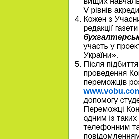
вищих навчальн
V рівнів акреди
Кожен з Учасни
редакції газет
бухгалтерськ
участь у проек
України».
Після підбиття
проведення Ко
переможців ро
www.vobu.co
допомогу студ
Переможці Кон
одним із таких
телефонним т
повідомленням