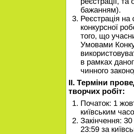
реєстрації, та
бажанням).
Реєстрація на 
конкурсної ро
того, що учас
Умовами Конкур
використовува
в рамках даног
чинного законо
ІІ. Терміни пров
творчих робіт:
Початок: 1 жов
київським час
Закінчення: 30
23:59 за київ