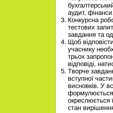
бухгалтерський
аудит, фінанси
Конкурсна робо
тестових запит
завдання та одн
Щоб відповісти
учаснику необх
трьох запропон
відповіді, нат
Творче завдан
вступної части
висновків. У в
формулюється 
окреслюється ї
стан вирішення