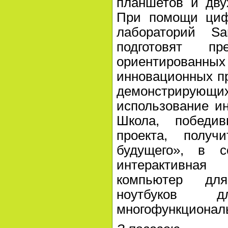
планшетов и дву
При помощи циф
лабораторий S
подготовят пр
ориентированных
инновационных пр
демонстрир
использование и
Школа, победи
проекта, получ
будущего», в с
интерактивная
компьютер для
ноутбуков 
многофункциональ