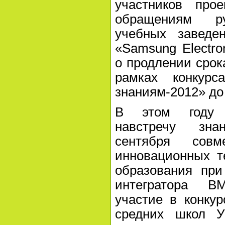
участников про
обращениям ру
учебных заведе
«Samsung Electro
о продлении срок
рамках конкурс
знаниям-2012» до 
В этом году 
навстречу зна
сентября совм
инновационных т
образования при
интегратора 
участие в конку
средних школ У