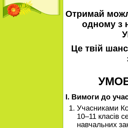
Отримай можл
одному з 
У
Це твій шан
УМОВ
І. Вимоги до уча
Учасниками Ко
10–11 класів с
навчальних зак