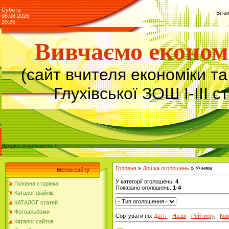
Субота
Віта
08.08.2026
20:25
Вивчаємо економ
(сайт вчителя економіки т
Глухівської ЗОШ І-ІІІ с
Дошка оголошень »
Головна
»
Дошка оголошень
» Учням
Меню сайту
У категорії оголошень
:
4
Головна сторінка
Показано оголошень
:
1-4
Каталог файлів
КАТАЛОГ статей
Фотоальбоми
Сортувати по
:
Даті
·
Назві
·
Рейтингу
·
Ко
Каталог сайтов