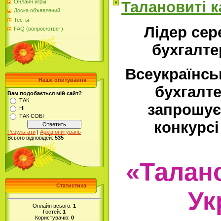
Талановиті к
Онлайн игры
Доска объявлений
Тесты
Лідер сер
FAQ (вопрос/ответ)
бухгалте
Всеукраїнсь
Наше опитування
бухгалт
Вам подобається мій сайт?
ТАК
запрошує
НІ
ТАК СОБІ
конкурсі
Результати
|
Архів опитувань
Всього відповідей:
535
«Талан
Статистика
Ук
Онлайн всього:
1
Гостей:
1
Користувачів:
0