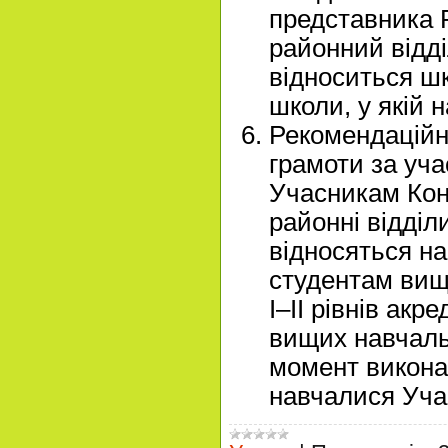
представника Р
районний відді
відноситься ш
школи, у якій 
Рекомендаційн
грамоти за уча
Учасникам Конк
районні відділи
відносяться на
студентам вищ
I–II рівнів акр
вищих навчальн
момент викона
навчалися Уча