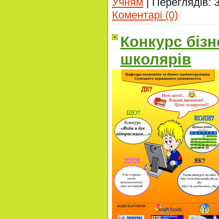
Учням
|
Переглядів:
Коментарі (0)
Конкурс бізн
школярів