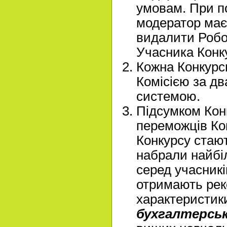
умовам. При п
модератор має
видалити Робо
Учасника Конк
Кожна Конкурс
Комісією за д
системою.
Підсумком Кон
переможців Ко
Конкурсу стают
набрали найбіл
серед учасникі
отримають рек
характеристики
бухгалтерськ