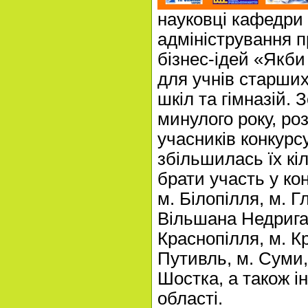
науковці кафедри 
адміністрування п
бізнес-ідей «Якб
для учнів старших
шкіл та гімназій. 
минулого року, ро
учасників конкурсу,
збільшилась їх кі
брати участь у ко
м. Білопілля, м. Гл
Вільшана Недригай
Краснопілля, м. К
Путивль, м. Суми,
Шостка, а також і
області.