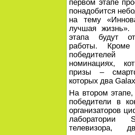
первом этапе про
понадобится небо
на тему «Иннов
лучшая жизнь». 
этапа будут о
работы. Кроме
победителей
номинациях, ко
призы – смарт
которых два Galax
На втором этапе,
победители в ко
организаторов ц
лаборатории 
телевизора, д