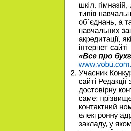
шкіл, гімназій, 
типів навчальн
об`єднань, а т
навчальних закл
акредитації, я
інтернет-сайті
«Все про бух
www.vobu.com
Учасник Конкур
сайті Редакції
достовірну кон
саме: прізвище,
контактний но
електронну адр
закладу, у яко