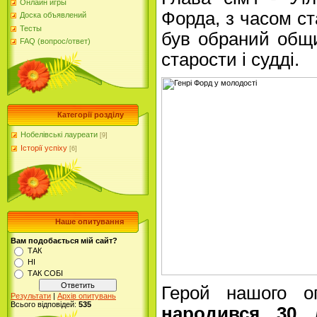
Онлайн игры
Форда, з часом с
Доска объявлений
Тесты
був обраний общ
FAQ (вопрос/ответ)
старости і судді.
Категорії розділу
Нобелівські лауреати
[9]
Історії успіху
[6]
Наше опитування
Вам подобається мій сайт?
ТАК
НІ
ТАК СОБІ
Герой нашого о
Результати
|
Архів опитувань
Всього відповідей:
535
народився 30 