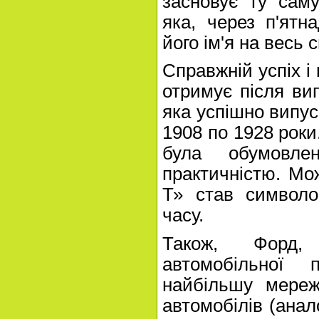
засновує ту сам
яка, через п'ятн
його ім'я на весь с
Справжній успіх і
отримує після ви
яка успішно випус
1908 по 1928 роки
була обумовле
практичністю. Мо
Т» став символ
часу.
Також, Форд,
автомобільної п
найбільшу мереж
автомобілів (ана