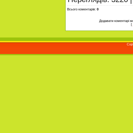
Всього коментарів
:
0
Додавати коментарі м
[
Cop