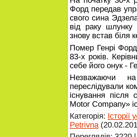
Форд передав упр
свого сина Эдзела
від раку шлунку
знову встав біля 
Помер Генрі Форд 
83-х років. Керів
себе його онук - Ге
Незважаючи на
переслідували ком
існування після 
Motor Company» іс
Категорія
:
Історії 
Petrivna
(20.02.201
Переглядів
:
3220