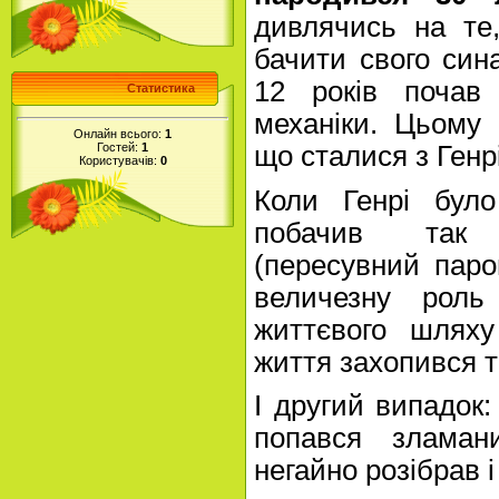
дивлячись на те
бачити свого син
12 років почав 
Статистика
механіки. Цьому
Онлайн всього:
1
Гостей:
1
що сталися з Генрі
Користувачів:
0
Коли Генрі було
побачив так 
(пересувний паро
величезну роль
життєвого шляху
життя захопився т
І другий випадок:
попався зламан
негайно розібрав 