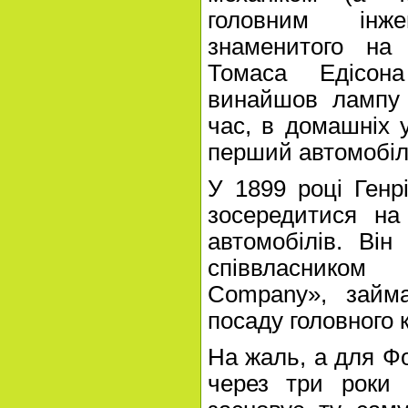
головним інж
знаменитого на 
Томаса Едісон
винайшов лампу 
час, в домашніх 
перший автомобіл
У 1899 році Генр
зосередитися на
автомобілів. Він
співвласником
Company», займ
посаду головного 
На жаль, а для Фо
через три роки 