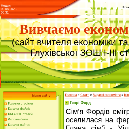
Неділя
Віта
09.08.2026
08:31
Вивчаємо економ
(сайт вчителя економіки т
Глухівської ЗОШ І-ІІІ с
Каталог статей »
Головна
»
Статті
»
Видатні економісти
»
Іст
Меню сайту
Генрі Форд
Головна сторінка
Каталог файлів
Сім'я Фордів еміг
КАТАЛОГ статей
оселилася на фер
Фотоальбоми
Каталог сайтов
Глава сім'ї - Уі