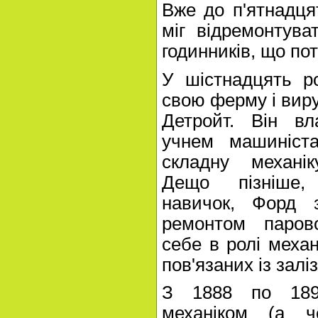
Вже до п'ятнадц
міг відремонтува
годинників, що по
У шістнадцять р
свою ферму і вир
Детройт. Він вл
учнем машиніст
складну механі
Дещо пізніше,
навичок, Форд 
ремонтом парово
себе в ролі механ
пов'язаних із залі
З 1888 по 189
механіком (а ч