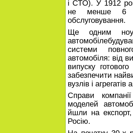
і СТО). У 1912 ро
не менше 6 т
обслуговування.
Ще одним ноу
автомобілебудув
системи повно
автомобіля: від ви
випуску готового
забезпечити найви
вузлів і агрегатів 
Справи компані
моделей автомоб
йшли на експорт,
Росію.
На початку 30-х р