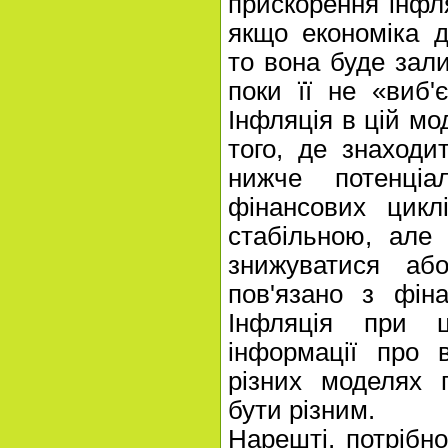
прискорення інфл
якщо економіка д
то вона буде зал
поки її не «виб'
Інфляція в цій мо
того, де знаход
нижче потенціа
фінансових цикл
стабільною, але
знижуватися а
пов'язано з фін
Інфляція при 
інформації про 
різних моделях 
бути різним.
Нарешті, потрібн