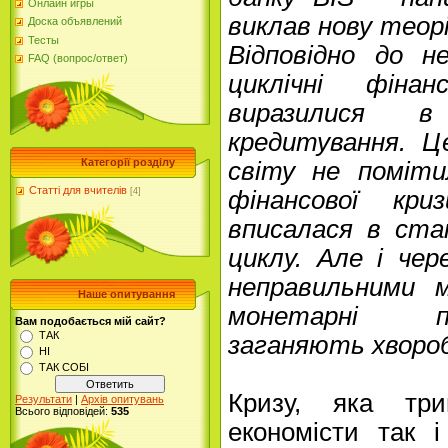
Онлайн игры
виклав нову теорі
Доска объявлений
Тесты
Відповідно до н
FAQ (вопрос/ответ)
циклічні фіна
виразилися в
кредитування. Ц
Категорії розділу
світу не поміти
Статті для вчителів
фінансової кри
[4]
вписалася в ста
циклу. Але і чере
неправильними м
Наше опитування
монетарні п
Вам подобається мій сайт?
ТАК
заганяють хвороб
НІ
ТАК СОБІ
Кризу, яка три
Результати
|
Архів опитувань
Всього відповідей:
535
економісти так 