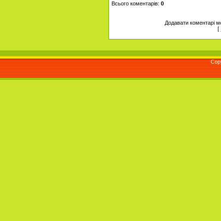
Всього коментарів
:
0
Додавати коментарі м
[
Cop