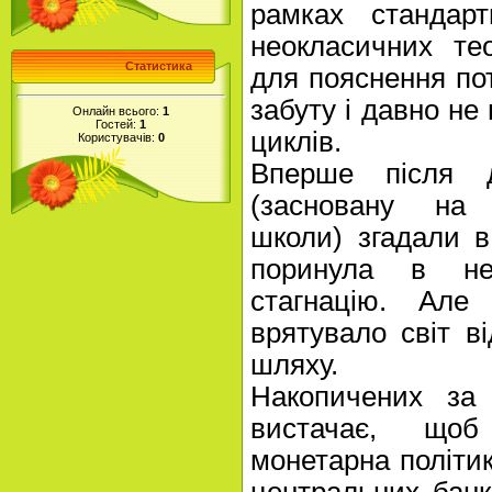
рамках стандарт
неокласичних тео
Статистика
для пояснення по
забуту і давно не
Онлайн всього:
1
Гостей:
1
циклів.
Користувачів:
0
Вперше після д
(засновану на 
школи) згадали в
поринула в нез
стагнацію. Але
врятувало світ в
шляху.
Накопичених за 
вистачає, щоб
монетарна політи
центральних бан