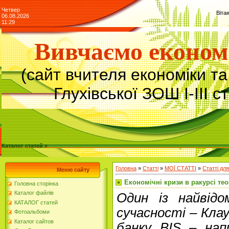
Четвер
Віта
06.08.2026
11:29
Вивчаємо економ
(сайт вчителя економіки т
Глухівської ЗОШ І-ІІІ с
Каталог статей »
Головна
»
Статті
»
МОЇ СТАТТІ
»
Статті для
Меню сайту
Економічні кризи в ракурсі тео
Головна сторінка
Каталог файлів
Один із найвідо
КАТАЛОГ статей
сучасності – Клау
Фотоальбоми
Каталог сайтов
банку BIS – нап