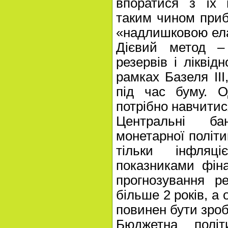
впоратися з їх 
таким чином приб
«надлишковою ела
Дієвий метод –
резервів і ліквідн
рамках Базеля III
під час буму. О
потрібно навчити
Центральні ба
монетарної політи
тільки інфля
показниками фіна
прогнозування р
більше 2 років, а
повинен бути зроб
Бюджетна полі