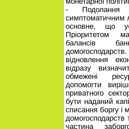
монетарної політи
- Подолання 
симптоматичним л
основне, що у
Пріоритетом м
балансів ба
домогосподарс
відновлення еко
відразу визначи
обмежені рес
допомогти виріш
приватного секто
бути наданий капі
списання боргу і м
домогосподарств 
частина заборг