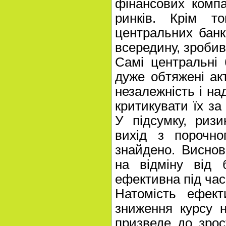
фінансових компа
ринків. Крім то
центральних банк
всередину, зробив
Самі центральні
дуже обтяжені ак
незалежність і над
критикувати їх за
У підсумку, риз
вихід з порочно
знайдено. Виснов
на відміну від 
ефективна під час
Натомість ефек
зниження курсу 
призведе до зрос