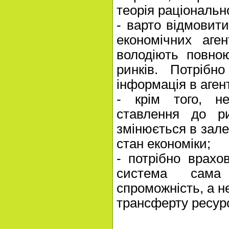
теорія раціонально
- варто відмовити
економічних аге
володіють повно
ринків. Потрібн
інформація в аген
- крім того, не
ставлення до р
змінюється в зале
стан економіки;
- потрібно врахо
система сама 
спроможність, а н
трансферту ресурс