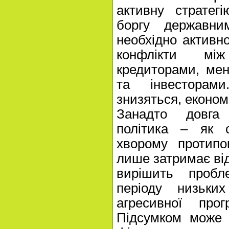
активну стратег
боргу державн
необхідно активно
конфлікти мі
кредиторами, ме
та інвесторам
знизяться, економ
Занадто довга
політика – як 
хворому протипо
лише затримає від
вирішить пробл
періоду низьки
агресивної прог
Підсумком може 