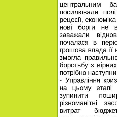
центральним ба
посилювали полі
рецесії, економік
нові борги не 
заважали відно
почалася в періо
грошова влада її 
змогла правильн
боротьбу з вірних
потрібно наступн
- Управління кри
на цьому етапі 
зупинити поши
різноманітні за
витрат бюдже