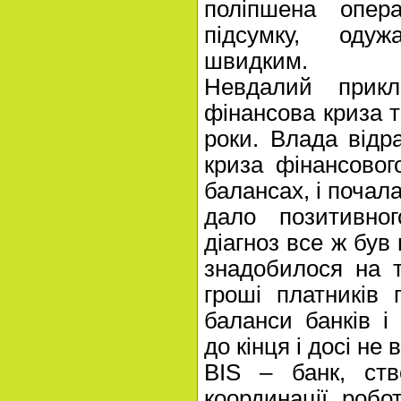
поліпшена опера
підсумку, оду
швидким.
Невдалий прик
фінансова криза т
роки. Влада відр
криза фінансовог
балансах, і почал
дало позитивног
діагноз все ж був 
знадобилося на 
гроші платників 
баланси банків і
до кінця і досі не
BIS – банк, ств
координації робо