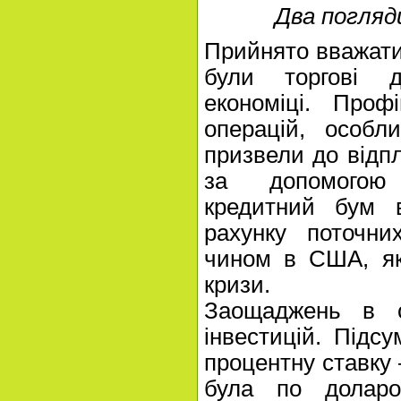
Два погляд
Прийнято вважати
були торгові д
економіці. Проф
операцій, особли
призвели до відпл
за допомогою 
кредитний бум 
рахунку поточни
чином в США, як
кризи.
Заощаджень в с
інвестицій. Підс
процентну ставку
була по доларо