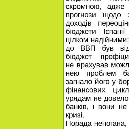
скромною, адже 
прогнози щодо з
доходів переоці
бюджети Іспанії
цілком надійними:
до ВВП був від
бюджет – профіци
не врахував можли
нею проблем бан
загнало його у бо
фінансових цикл
урядам не довело
банків, і вони н
кризі.
Порада непогана, 