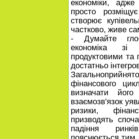
економіки, адже
просто розміщу
створює купівель
частково, живе с
- Думайте гло
економіка зі 
продуктовими та
достатньо інтегро
Загальноприй
фінансового цик
визначати його
взаємозв'язок уявл
ризики, фінан
призводять споча
падіння ринкі
пояснюється тим,