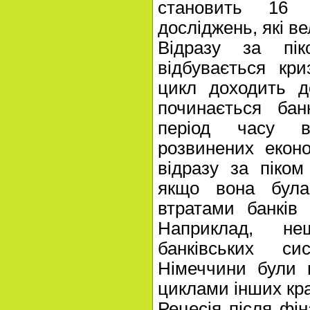
становить 16 
досліджень, які ве
Відразу за пік
відбувається кри
цикл доходить д
починається бан
період часу в
розвинених еконо
відразу за піком
якщо вона була
втратами банків 
Наприклад, не
банківських с
Німеччини були 
циклами інших кр
Рецесія після фін