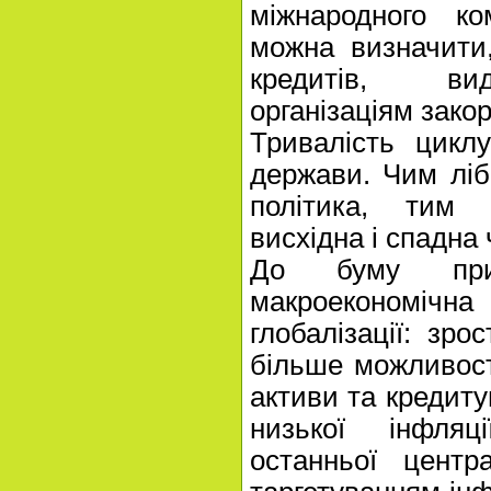
міжнародного к
можна визначити
кредитів, ви
організаціям зако
Тривалість цикл
держави. Чим лі
політика, тим 
висхідна і спадна 
До буму приз
макроекономіч
глобалізації: зро
більше можливост
активи та кредиту
низької інфляц
останньої центр