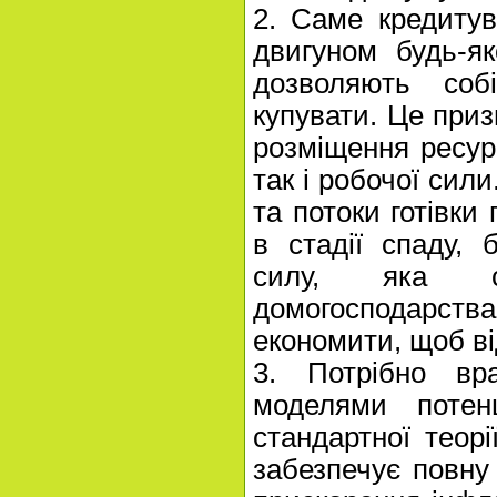
2. Саме кредитув
двигуном будь-як
дозволяють соб
купувати. Це при
розміщення ресурс
так і робочої сили
та потоки готівки
в стадії спаду,
силу, яка ст
домогосподарства,
економити, щоб ві
3. Потрібно вр
моделями потенц
стандартної теорі
забезпечує повну 