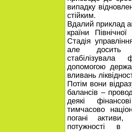
випадку відновле
стійким.
Вдалий приклад ан
країни Північної
Стадія управлінн
але досить 
стабілізувала
допомогою держа
вливань ліквідност
Потім вони відра
балансів – провод
деякі фінансов
тимчасово націон
погані активи, 
потужності в 