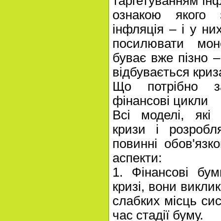
таргетуванням інф
ознакою якого 
інфляція – і у ни
посилювати моне
буває вже пізно 
відбувається криз
Що потрібно з
фінансові цикли
Всі моделі, які
кризи і розробл
повинні обов'язк
аспекти:
1. Фінансові бу
кризі, вони виклик
слабких місць сис
час стадії буму.