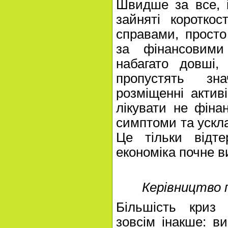
Швидше за все, і
зайняті коротко
справами, прост
за фінансовим
набагато довші,
пропустять зн
розміщенні актив
лікувати не фіна
симптоми та ускла
Це тільки відте
економіка почне в
Керівництво 
Більшість криз 
зовсім інакше: в