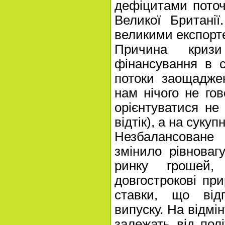
дефіцитами поточ
Великої Британі
великими експорте
Причина криз
фінансування в с
потоки заощадже
нам нічого не гов
орієнтуватися не
відтік), а на сукуп
Незбалансован
змінило рівноваг
ринку грошей,
довгострокові при
ставки, що відп
випуску. На відмін
залежать від пол