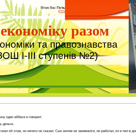
Вітаю Вас
Гість
RSS
економіку разом
кономіки та правознавства
ЗОШ І-ІІІ ступенів №2)
ну один аббаси и говорил:
ь деньги.
знал об этом, но ничего не сказал. Сын ничем не занимался, не работал, ел и пил в до