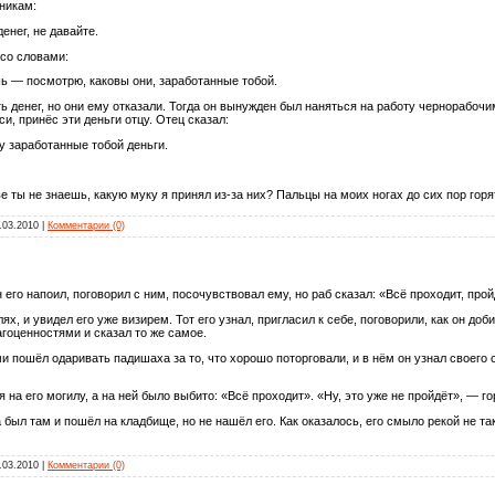
никам:
енег, не давайте.
 со словами:
ь — посмотрю, каковы они, заработанные тобой.
ь денег, но они ему отказали. Тогда он вынужден был наняться на работу чернорабоч
и, принёс эти деньги отцу. Отец сказал:
ду заработанные тобой деньги.
е ты не знаешь, какую муку я принял из-за них? Пальцы на моих ногах до сих пор гор
.03.2010
|
Комментарии (0)
его напоил, поговорил с ним, посочувствовал ему, но раб сказал: «Всё проходит, прой
ях, и увидел его уже визирем. Тот его узнал, пригласил к себе, поговорили, как он доб
гоценностями и сказал то же самое.
и пошёл одаривать падишаха за то, что хорошо поторговали, и в нём он узнал своего с
на его могилу, а на ней было выбито: «Всё проходит». «Ну, это уже не пройдёт», — го
был там и пошёл на кладбище, но не нашёл его. Как оказалось, его смыло рекой не так 
.03.2010
|
Комментарии (0)