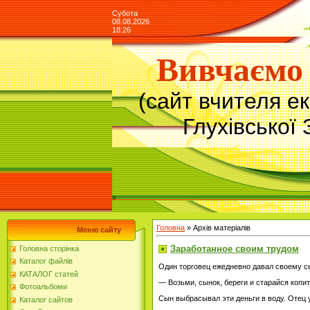
Субота
08.08.2026
18:26
Вивчаємо 
(сайт вчителя е
Глухівської 
»
Головна
»
Архів матеріалів
Меню сайту
Заработанное своим трудом
Головна сторінка
Каталог файлів
Один торговец ежедневно давал своему сы
КАТАЛОГ статей
— Возьми, сынок, береги и старайся копит
Фотоальбоми
Сын выбрасывал эти деньги в воду. Отец у
Каталог сайтов