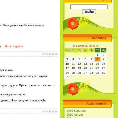
им. Весь день сын босыми ногами
Календар
«
Серпень 2026
»
ят
...
Читати далі »
Пн
Вт
Ср
Чт
Пт
Сб
Нд
1
2
3
4
5
6
7
8
9
10
11
12
13
14
15
16
17
18
19
20
21
22
23
дёт и это».
24
25
26
27
28
29
30
ился этого, купец восхитился таким
31
тарого друга. При встрече тот сказал то
рько подумал купец.
давно. И тогда купец сказал: «Да,
Архів записів
2010 Березень
2010 Квітень