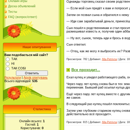
Онлайн игры
Однажды торговец сказал своим родствен
Доска объявлений
— Если мой сын придёт к вам и попросит д
Тесты
Затем он позвал сына и обратился к нему
FAQ (вопрос/ответ)
— Иди сам зарабатывай деньги, принесёш
Сын пошёл к родственникам и стал просит
размешивал известь и, получив один аббас
— Ну вот, сынок, теперь иди и брось в во
Сын ответил:
Наше опитування
— Отец, как же могу я выбросить их? Разв
Вам подобається мій сайт?
ТАК
Просмотров: 782 | Добавил:
Alla-Petrivna
| Дата:
18
НІ
ТАК СОБІ
Все проходит...
Ехал купец и увидел работающего раба, он 
Результати
|
Архів опитувань
Всього відповідей:
535
Через пару лет купец снова был в тех земл
переменам. Бывший раб осыпал купца дра
Ещё через пару лет купец вместе с другим
же самое.
В следующий раз купец пошёл поклониться 
Статистика
Затем уже глубоким стариком купец снова 
действительно всё проходит».
Онлайн всього:
1
Просмотров: 815 | Добавил:
Alla-Petrivna
| Дата:
18
Гостей:
1
Користувачів:
0