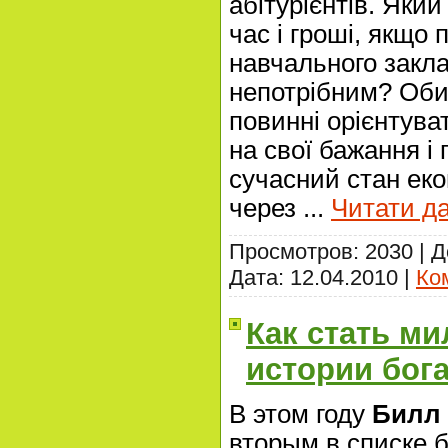
абітурієнтів. Яки
час і гроші, якщо 
навчального закл
непотрібним? Об
повинні орієнтуват
на свої бажання і 
сучасний стан еко
через
...
Читати да
Просмотров: 2030 | 
Дата:
12.04.2010
|
Ко
Как стать м
истории бог
В этом году
Билл
вторым в списке 