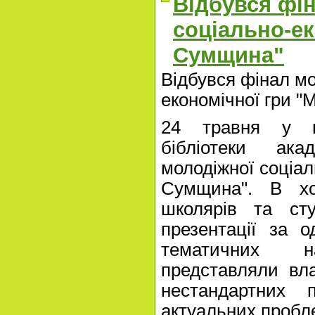
Відбувся фі
соціально-ек
Сумщина"
Відбувся фінал мо
економічної гри 
24 травня у ве
бібліотеки ака
молодіжної соціал
Сумщина". В хо
школярів та сту
презентації за 
тематичних 
представляли вл
нестандартних 
актуальних пробл