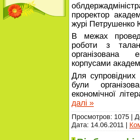
облдержадмініст
проректор академ
журі Петрушенко 
В межах проведе
роботи з тала
організована е
корпусами академії
Для супровідних 
були організов
економічної літе
далі »
Просмотров: 1075 | 
Дата:
14.06.2011
|
Ком