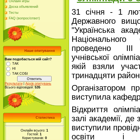
Онлайн игры
Доска объявлений
31 січня - 1 лю
Тесты
FAQ (вопрос/ответ)
Державного вищо
"Українська акад
Національного
проведено ІІІ
Наше опитування
учнівської олімпі
Вам подобається мій сайт?
ТАК
якій взяли учас
НІ
тринадцяти районі
ТАК СОБІ
Результати
|
Архів опитувань
Організатором п
Всього відповідей:
535
виступила кафедр
Відкриття олімпі
залі академії, де
Статистика
виступили провідн
Онлайн всього:
1
освіти і 
Гостей:
1
Користувачів:
0