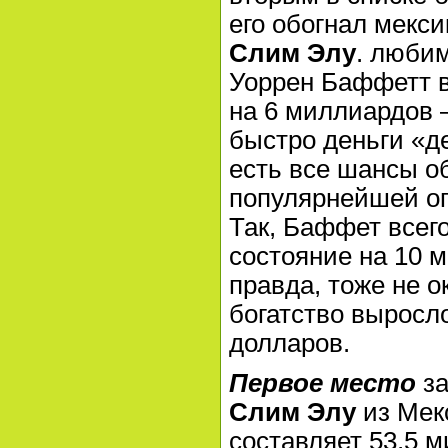
его обогнал мекс
Слим Элу
. люби
Уоррен Баффетт в
на 6 миллиардов –
быстро деньги «де
есть все шансы о
популярнейшей о
Так, Баффет всего
состояние на 10 м
правда, тоже не о
богатство выросл
долларов.
Первое место
з
Слим Элу
из Мек
составляет 53,5 