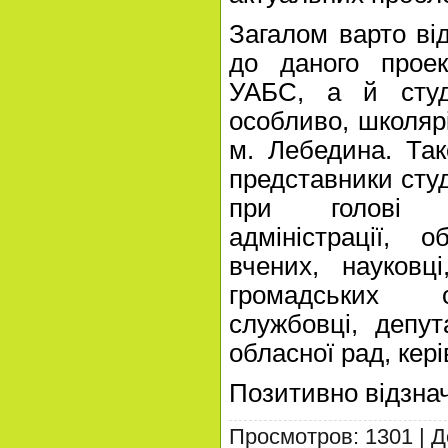
Загалом варто ві
до даного проек
УАБС, а й студ
особливо, школярі
м. Лебедина. Так
представники студ
при голові С
адміністрації, 
вчених, науковці
громадських о
службовці, депут
обласної рад, кер
Позитивно відзна
Просмотров: 1301 | 