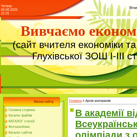
Четвер
Віта
06.08.2026
21:31
Вивчаємо економ
(сайт вчителя економіки т
Глухівської ЗОШ І-ІІІ с
»
Головна
»
Архів матеріалів
Меню сайту
В академії ві
Головна сторінка
Каталог файлів
Всеукраїнськ
КАТАЛОГ статей
Фотоальбоми
олімпіади з 
Каталог сайтов