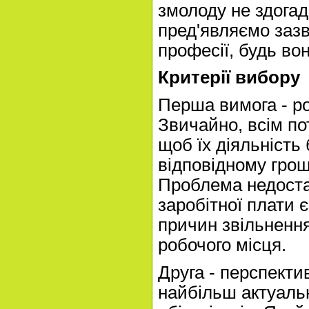
змолоду не здога
пред'являємо заз
професії, будь во
Критерії вибору
Перша вимога - ро
Звичайно, всім пот
щоб їх діяльність 
відповідному грош
Проблема недоста
заробітної плати 
причин звільнення
робочого місця.
Друга - перспекти
найбільш актуаль