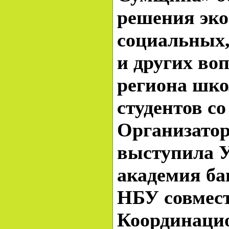
решения эко
социальных,
и других во
региона шко
студентов со
Организато
выступила 
академия ба
НБУ совмест
Координац