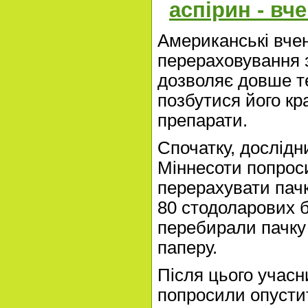
аспірин - вче
Американські вчен
перераховування 
дозволяє довше те
позбутися його кр
препарати.
Спочатку, дослідн
Міннесоти попроси
перерахувати пачк
80 стодоларових б
перебирали пачку 
паперу.
Після цього учасн
попросили опустит