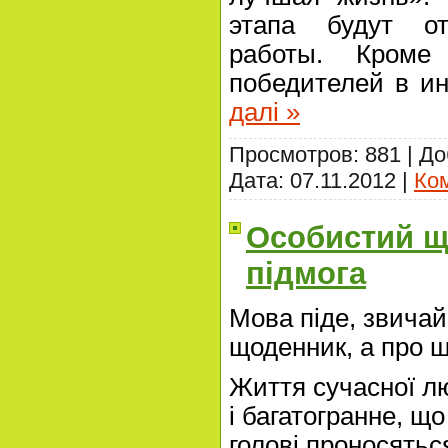
этапа будут о
работы. Кроме
победителей в и
далі »
Просмотров: 881 | Д
Дата:
07.11.2012
|
Ком
Особистий щ
підмога
Мова піде, звичай
щоденник, а про 
Життя сучасної л
і багатогранне, що
голові проносятьс