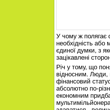
У чому ж полягає с
необхідність або 
єдиної думки, з як
зацікавлені сторо
Річ у тому, що пон
відносним. Люди,
фінансовий стату
абсолютно по-різн
економним придб
мультимільйонера
здаватися - вели