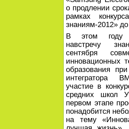
о продлении срок
рамках конкурс
знаниям-2012» до 
В этом году 
навстречу зна
сентября совм
инновационных т
образования при
интегратора 
участие в конку
средних школ У
первом этапе про
понадобится небо
на тему «Иннов
лучшая жизнь». 