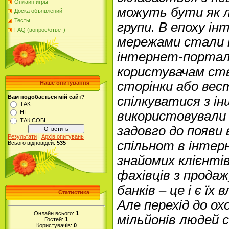
Онлайн игры
можуть бути як л
Доска объявлений
Тесты
групи. В епоху і
FAQ (вопрос/ответ)
мережами стали 
інтернет-портал
користувачам ст
сторінки або вес
Наше опитування
Вам подобається мій сайт?
спілкуватися з і
ТАК
НІ
використовували 
ТАК СОБІ
задовго до появи 
Результати
|
Архів опитувань
спільнот в інтер
Всього відповідей:
535
знайомих клієнтів
фахівців з прода
банків – це і є їх
Статистика
Але перехід до ох
Онлайн всього:
1
мільйонів людей 
Гостей:
1
Користувачів:
0