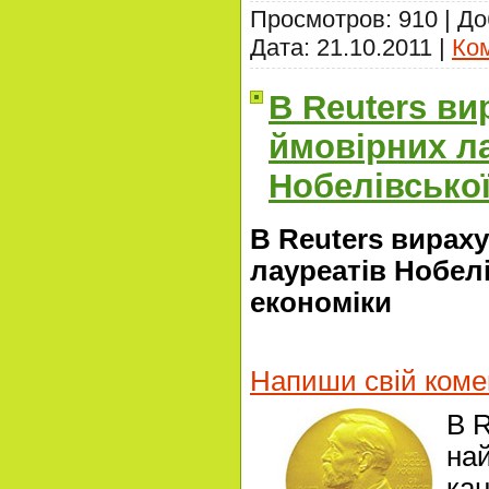
Просмотров: 910 | Д
Дата:
21.10.2011
|
Ком
В Reuters в
ймовірних л
Нобелівської
В Reuters вирах
лауреатів Нобелі
економіки
Напиши свій коме
В R
на
ка