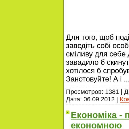
Для того, щоб поді
заведіть собі осо
сміливу для себе 
завадило б скинут
хотілося б спробу
Занотовуйте! А і
.
Просмотров: 1381 | 
Дата:
06.09.2012
|
Ко
Економіка - 
економною