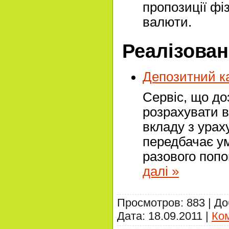
пропозиції фі
валюти.
Реалізован
Депозитний к
Сервіс, що д
розрахувати в
вкладу з урах
передбачає ум
разового попо
далі »
Просмотров: 883 | Д
Дата:
18.09.2011
|
Ком