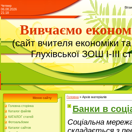
Четвер
Віта
06.08.2026
21:18
Вивчаємо економ
(сайт вчителя економіки т
Глухівської ЗОШ І-ІІІ с
»
Головна
»
Архів матеріалів
Меню сайту
Банки в соц
Головна сторінка
Каталог файлів
КАТАЛОГ статей
Соціальна мережа
Фотоальбоми
Каталог сайтов
складається з пе