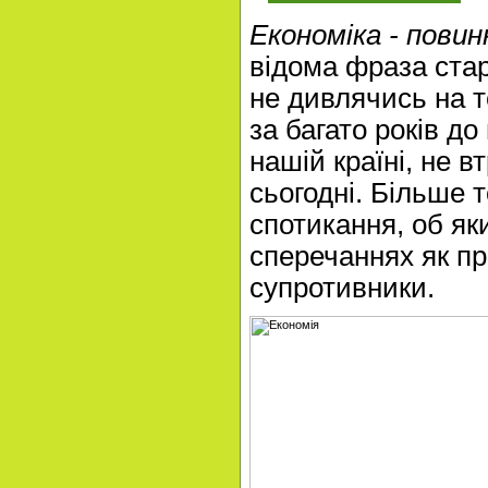
Економіка - пови
відома фраза стар
не дивлячись на 
за багато років до
нашій країні, не в
сьогодні. Більше 
спотикання, об як
сперечаннях як при
супротивники.