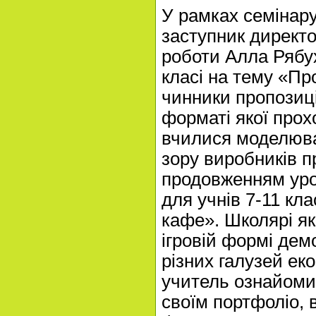
У рамках семінару
заступник директо
роботи Алла Рябух
класі на тему «Пр
чинники пропозиції
форматі якої прох
вчилися моделюват
зору виробників п
продовженням уро
для учнів 7-11 кл
кафе». Школярі як
ігровій формі дем
різних галузей еко
учитель ознайомил
своїм портфоліо, 