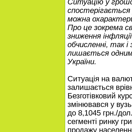
Ситуацію у грошо
спостерігається 
можна охарактери
Про це зокрема с
зниження інфляції.
обчисленні, так і
лишається одним 
України.
Ситуація на валю
залишається врів
Безготівковий кур
змінювався у вузь
до 8,1045 грн./до
сегменті ринку гр
продажу населен