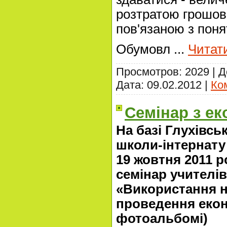
розтратою грошови
пов'язаною з поня
Обумовл
...
Читати
Просмотров: 2029 | 
Дата:
09.02.2012
|
Ко
Семінар з ек
На базі Глухівсь
школи-інтернату І
19 жовтня 2011 
семінар учителі
«Використання н
проведення екон
фотоальбомі)