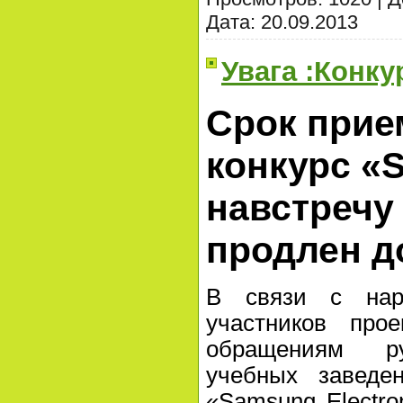
Дата:
20.09.2013
Увага :Конку
Cрок прие
конкурс «
навстречу
продлен д
В связи с нар
участников про
обращениям ру
учебных заведе
«Samsung Electro