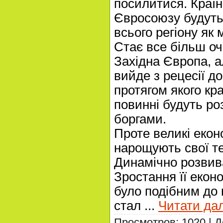
посилитися. Країн
Євросоюзу будуть
всього регіону як 
Стає все більш оч
Західна Європа, ал
вийде з рецесії до
протягом якого кр
повинні будуть ро
боргами.
Проте великі екон
нарощують свої т
Динамічно розвив
Зростання її екон
було подібним до
стал
...
Читати дал
Просмотров: 1020 | 