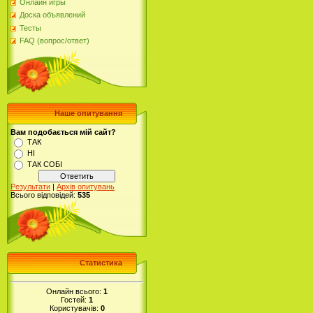
Онлайн игры
Доска объявлений
Тесты
FAQ (вопрос/ответ)
Наше опитування
Вам подобається мій сайт?
ТАК
НІ
ТАК СОБІ
Результати
|
Архів опитувань
Всього відповідей:
535
Статистика
Онлайн всього:
1
Гостей:
1
Користувачів:
0