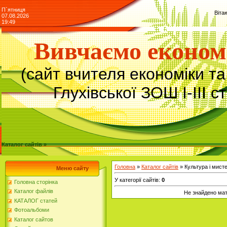
П`ятниця
Віта
07.08.2026
19:49
Вивчаємо економ
(сайт вчителя економіки т
Глухівської ЗОШ І-ІІІ с
Каталог сайтів »
Головна
»
Каталог сайтів
» Культура і мист
Меню сайту
У категорії сайтів
:
0
Головна сторінка
Каталог файлів
Не знайдено мат
КАТАЛОГ статей
Фотоальбоми
Каталог сайтов